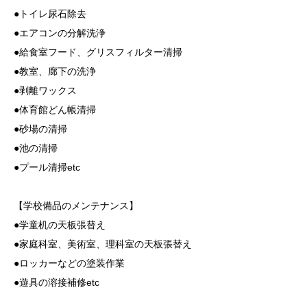
●トイレ尿石除去
●エアコンの分解洗浄
●給食室フード、グリスフィルター清掃
●教室、廊下の洗浄
●剥離ワックス
●体育館どん帳清掃
●砂場の清掃
●池の清掃
●プール清掃etc
【学校備品のメンテナンス】
●学童机の天板張替え
●家庭科室、美術室、理科室の天板張替え
●ロッカーなどの塗装作業
●遊具の溶接補修etc